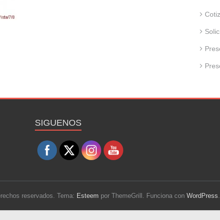
Coti
Soli
Pres
Pres
Set Youtube Channel ID
SIGUENOS
derechos reservados. Tema:
Esteem
por ThemeGrill. Funciona con
WordPress
.