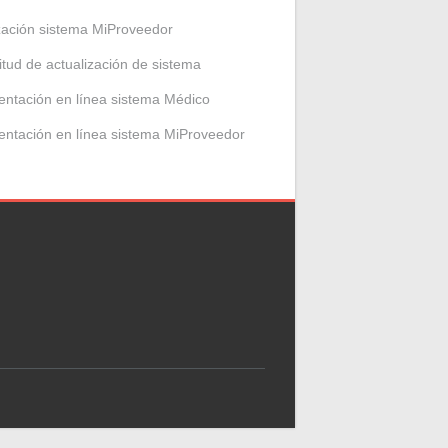
zación sistema MiProveedor
citud de actualización de sistema
entación en línea sistema Médico
entación en línea sistema MiProveedor