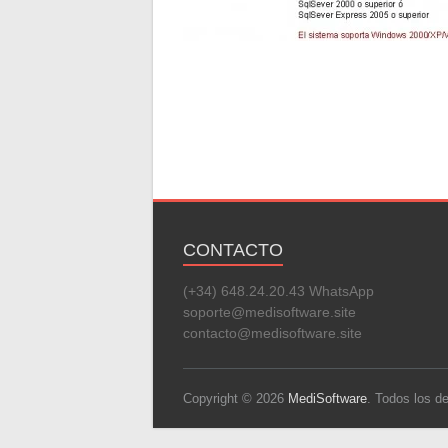
CONTACTO
(+34) 648.24.20.43 WhatsApp
soporte@medisoftware.site
contacto@medisoftware.site
Copyright © 2026
MediSoftware
. Todos los 