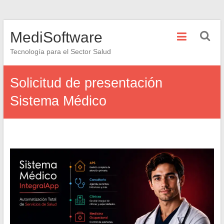
Saltar
MediSoftware
al
contenido
Tecnología para el Sector Salud
Solicitud de presentación
Sistema Médico