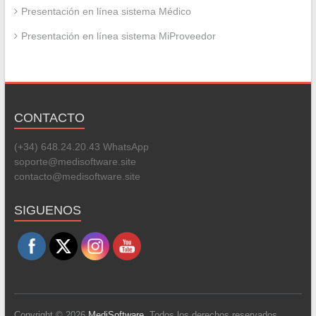
Presentación en línea sistema Médico
Presentación en línea sistema MiProveedor
CONTACTO
(+34) 648.24.20.43 WhatsApp
soporte@medisoftware.site
contacto@medisoftware.site
Set Youtube Channel ID
SIGUENOS
Copyright © 2026
MediSoftware
. Todos los derechos reservados.