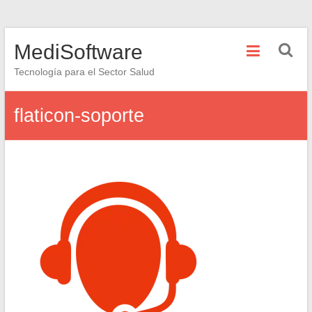
Saltar
MediSoftware
al
contenido
Tecnología para el Sector Salud
flaticon-soporte