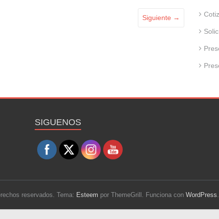
Coti
Siguiente →
Soli
Pres
Pres
Set Youtube Channel ID
SIGUENOS
derechos reservados. Tema:
Esteem
por ThemeGrill. Funciona con
WordPress
.