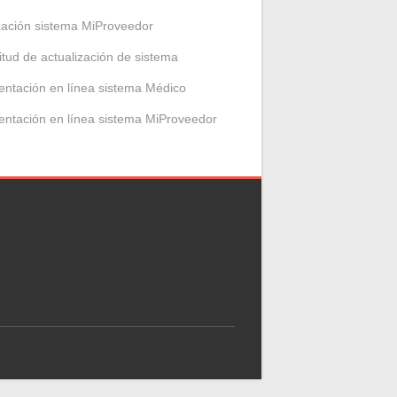
zación sistema MiProveedor
citud de actualización de sistema
entación en línea sistema Médico
entación en línea sistema MiProveedor