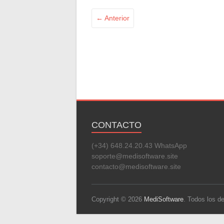
← Anterior
CONTACTO
(+34) 648.24.20.43 WhatsApp
soporte@medisoftware.site
contacto@medisoftware.site
Copyright © 2026
MediSoftware
. Todos los 