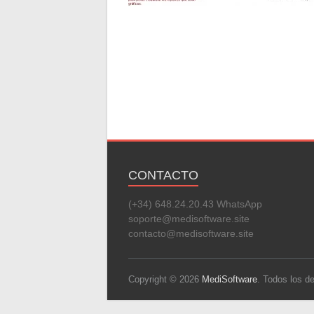
CONTACTO
(+34) 648.24.20.43 WhatsApp
soporte@medisoftware.site
contacto@medisoftware.site
Copyright © 2026
MediSoftware
. Todos los 