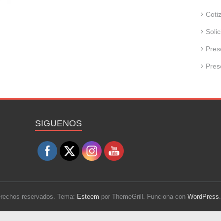
Coti
Soli
Pres
Pres
Set Youtube Channel ID
SIGUENOS
derechos reservados. Tema:
Esteem
por ThemeGrill. Funciona con
WordPress
.