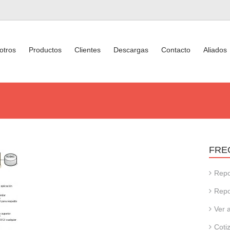
otros
Productos
Clientes
Descargas
Contacto
Aliados
FRE
Repo
Repo
Ver 
Coti