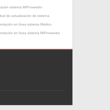
zación sistema MiProveedor
citud de actualización de sistema
entación en línea sistema Médico
entación en línea sistema MiProveedor