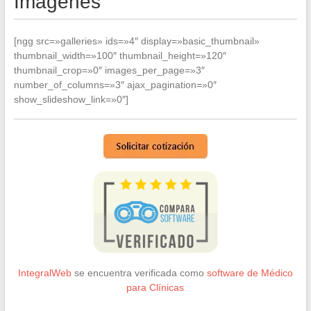
Imágenes
[ngg src=»galleries» ids=»4″ display=»basic_thumbnail»
thumbnail_width=»100″ thumbnail_height=»120″
thumbnail_crop=»0″ images_per_page=»3″
number_of_columns=»3″ ajax_pagination=»0″
show_slideshow_link=»0″]
IntegralWeb
se encuentra verificada como
software de Médico
para Clínicas