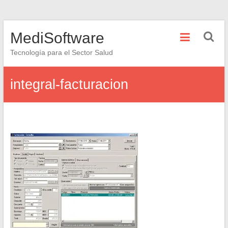
Saltar
MediSoftware
al
contenido
Tecnología para el Sector Salud
integral-facturacion