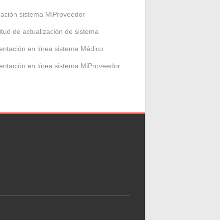
zación sistema MiProveedor
citud de actualización de sistema
entación en línea sistema Médico
entación en línea sistema MiProveedor