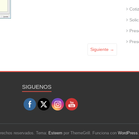
Coti
Soli
Pres
Pres
Siguiente →
Set Youtube Channel ID
SIGUENOS
derechos reservados. Tema:
Esteem
por ThemeGrill. Funciona con
WordPress
.