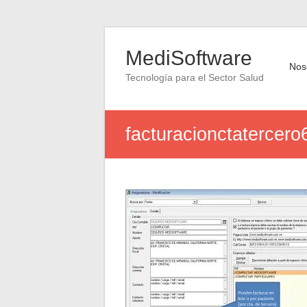
Saltar
al
MediSoftware
contenido
Nos
Tecnología para el Sector Salud
facturacionctatercer