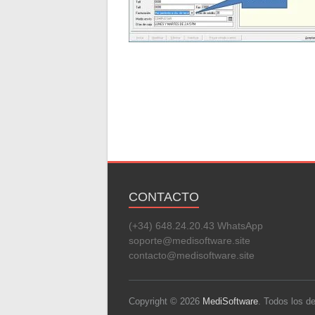
CONTACTO
(+34) 648.24.20.43 WhatsApp
soporte@medisoftware.site
contacto@medisoftware.site
Copyright © 2026
MediSoftware
. Todos los 