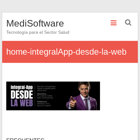
Saltar
MediSoftware
al
contenido
Tecnología para el Sector Salud
home-integralApp-desde-la-web