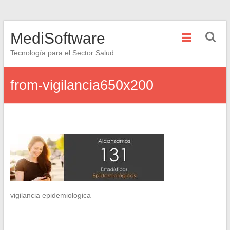
Saltar
MediSoftware
al
contenido
Tecnología para el Sector Salud
from-vigilancia650x200
vigilancia epidemiologica