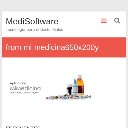
Saltar
MediSoftware
al
contenido
Tecnología para el Sector Salud
from-mi-medicina650x200y