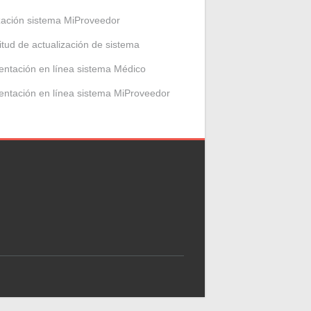
zación sistema MiProveedor
citud de actualización de sistema
entación en línea sistema Médico
entación en línea sistema MiProveedor