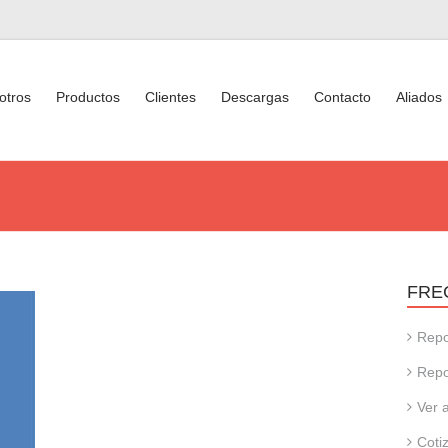
otros
Productos
Clientes
Descargas
Contacto
Aliados
FRE
Repo
Repo
Ver 
Coti