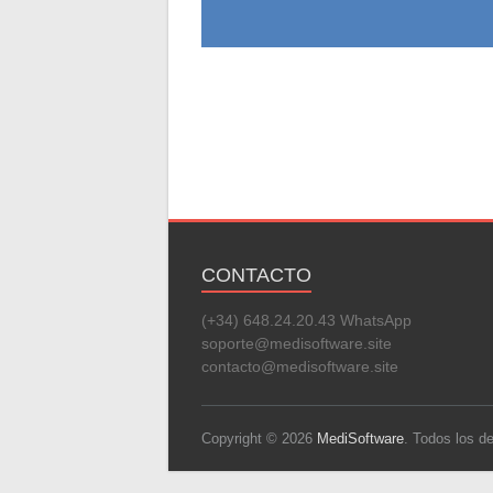
CONTACTO
(+34) 648.24.20.43 WhatsApp
soporte@medisoftware.site
contacto@medisoftware.site
Copyright © 2026
MediSoftware
. Todos los 