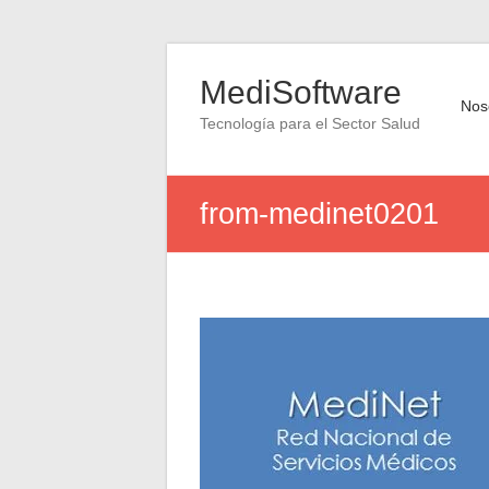
Saltar
al
MediSoftware
contenido
Nos
Tecnología para el Sector Salud
from-medinet0201