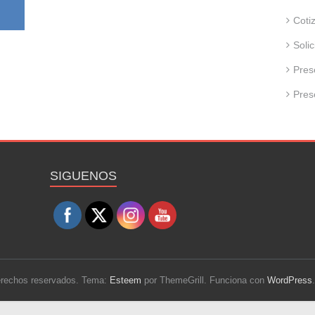
Coti
Soli
Pres
Pres
Set Youtube Channel ID
SIGUENOS
derechos reservados. Tema:
Esteem
por ThemeGrill. Funciona con
WordPress
.