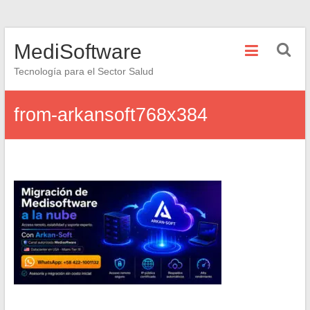
Saltar
MediSoftware
al
contenido
Tecnología para el Sector Salud
from-arkansoft768x384