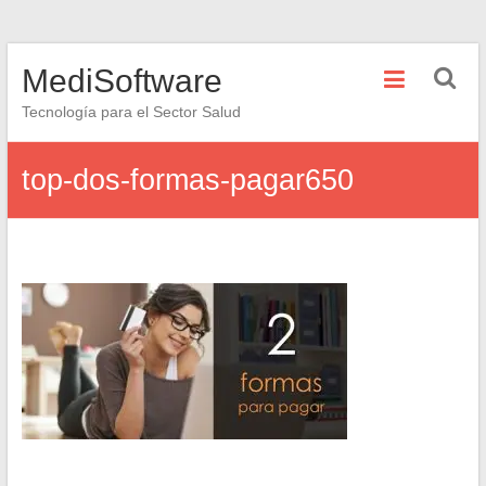
Saltar
MediSoftware
al
contenido
Tecnología para el Sector Salud
top-dos-formas-pagar650