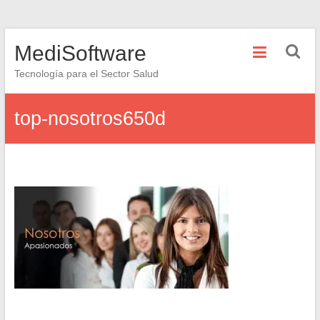
Saltar
MediSoftware
al
contenido
Tecnología para el Sector Salud
top-nosotros650d