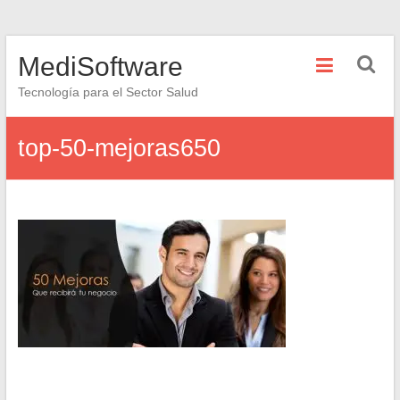
Saltar
MediSoftware
al
contenido
Tecnología para el Sector Salud
top-50-mejoras650