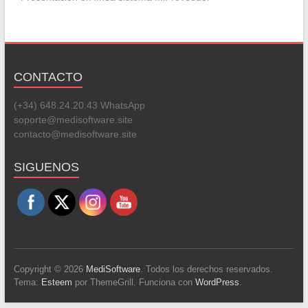
CONTACTO
(+34) 648.24.20.43 WhatsApp
soporte@medisoftware.site
contacto@medisoftware.site
Set Youtube Channel ID
SIGUENOS
Copyright © 2026
MediSoftware
. Todos los derechos reservados.
Tema:
Esteem
por ThemeGrill. Funciona con
WordPress
.