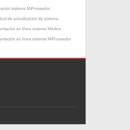
zación sistema MiProveedor
citud de actualización de sistema
entación en línea sistema Médico
entación en línea sistema MiProveedor