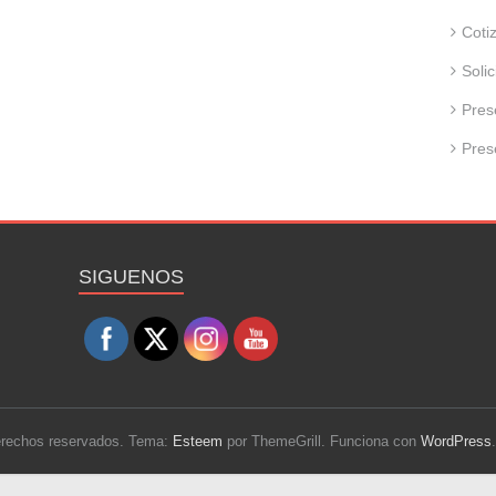
Coti
Soli
Pres
Pres
Set Youtube Channel ID
SIGUENOS
derechos reservados. Tema:
Esteem
por ThemeGrill. Funciona con
WordPress
.