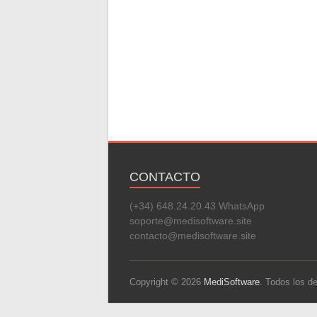
CONTACTO
(+34) 648.24.20.43 WhatsApp
soporte@medisoftware.site
contacto@medisoftware.site
Copyright © 2026
MediSoftware
. Todos los 