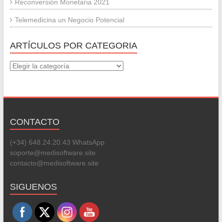
Reconversión Monetaria 2021
Telemedicina un Negocio Potencial
ARTÍCULOS POR CATEGORIA
Artículos
por
categoria
CONTACTO
(+34) 648.24.20.43 WhatsApp
soporte@medisoftware.site
contacto@medisoftware.site
Set Youtube Channel ID
SIGUENOS