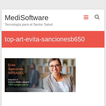
Saltar
MediSoftware
al
contenido
Tecnología para el Sector Salud
top-art-evita-sancionesb650