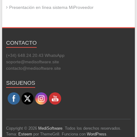
Presentación en línea sistema MiProveedor
CONTACTO
(+34) 648.24.20.43 WhatsApp
soporte@medisoftware.site
contacto@medisoftware.site
Set Youtube Channel ID
SIGUENOS
Copyright © 2026
MediSoftware
. Todos los derechos reservados.
Tema:
Esteem
por ThemeGrill. Funciona con
WordPress
.