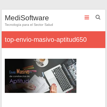
Saltar
MediSoftware
al
contenido
Tecnología para el Sector Salud
top-envio-masivo-aptitud650