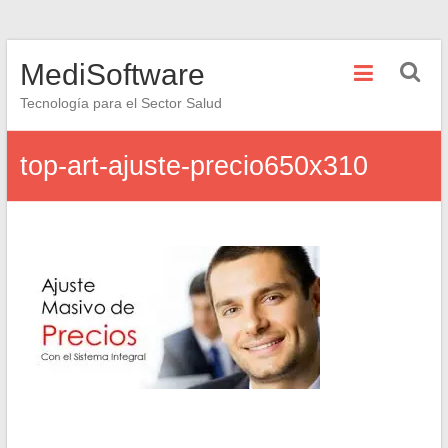
Saltar
MediSoftware
al
contenido
Tecnología para el Sector Salud
top-art-ajuste-precio650x310