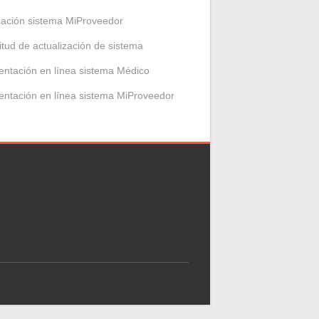
zación sistema MiProveedor
citud de actualización de sistema
entación en línea sistema Médico
entación en línea sistema MiProveedor