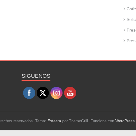
Coti
Soli
Pres
Pres
Set Youtube Channel ID
SIGUENOS
derechos reservados. Tema:
Esteem
por ThemeGrill. Funciona con
WordPress
.