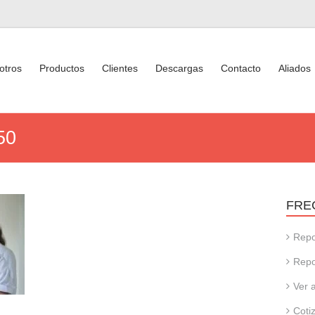
otros
Productos
Clientes
Descargas
Contacto
Aliados
50
FRE
Repo
Repo
Ver 
Coti