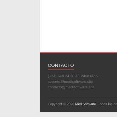
CONTACTO
(+34) 648.24.20.43 WhatsApp
soporte@medisoftware.site
contacto@medisoftware.site
Copyright © 2026
MediSoftware
. Todos los 